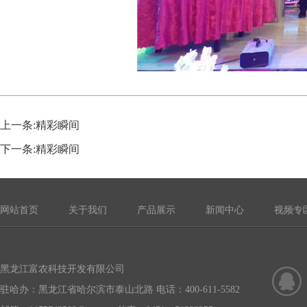
上一条:精彩瞬间
下一条:精彩瞬间
网站首页
关于我们
产品展示
新闻中心
视频专
黑龙江富农科技开发有限公司
驻哈办：黑龙江省哈尔滨市泰山北路 电话：400-611-5582