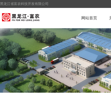
黑龙江省富农科技开发有限公司
网站首页