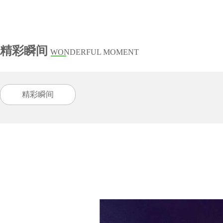
精彩瞬间
WONDERFUL MOMENT
精彩瞬间