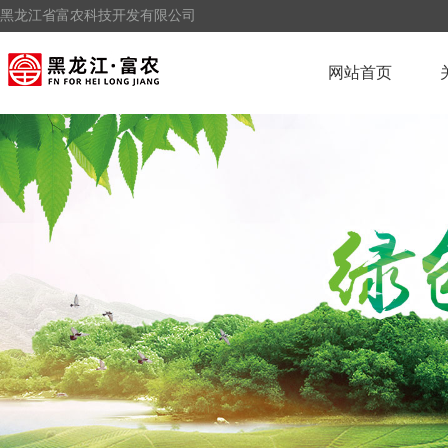
黑龙江省富农科技开发有限公司
网站首页