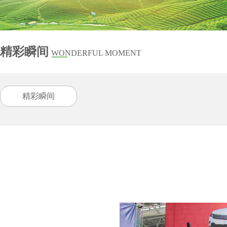
精彩瞬间
WONDERFUL MOMENT
精彩瞬间