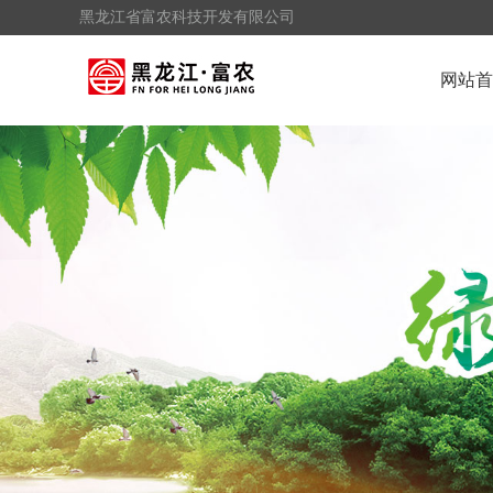
黑龙江省富农科技开发有限公司
网站首