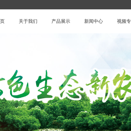
页
关于我们
产品展示
新闻中心
视频专