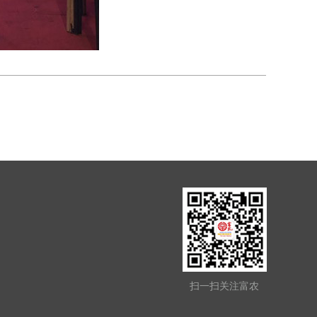
扫一扫关注富农